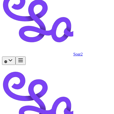
Soar2