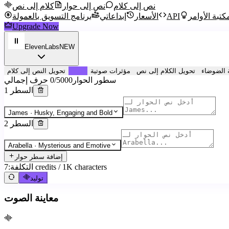
نص إلى كلام
نص إلى حوار
كلام إلى نص
كتبة الأوامر
API
الأسعار
إبداعاتي
برنامج التسويق بالعمولة
Upgrade Now
ElevenLabs
NEW
ة الضوضاء
تحويل الكلام إلى نص
مؤثرات صوتية
حوار
تحويل النص إلى كلام
سطور الحوار
0/5000 حرف إجمالي
السطر 1
James
·
Husky, Engaging and Bold
السطر 2
Arabella
·
Mysterious and Emotive
إضافة سطر حوار
7 credits / 1K characters
التكلفة:
توليد
معاينة الصوت