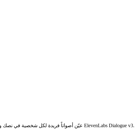
عيّن أصواتاً فريدة لكل شخصية في نصك وأنشئ محادثات طبيعية متعددة المتحدثين في مرور واحد — مدعوم بـ ElevenLabs Dialogue v3.