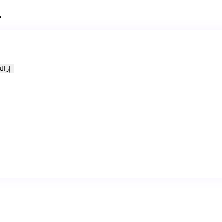
م
إزال