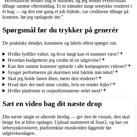
“
Hovednavne sender mig et nummer, og jeg sender eventvisuals
tilbage samme eftermiddag. Et ni minutter langt setstykke renderet i
ét hug — og den ene gang et job fejlede, var creditsene tilbage på
kontoen, før jeg opdagede det.
”
Spørgsmål før du trykker på generér
De praktiske detaljer, kunstnere og labels oftest spørger om.
Hvilke lydfiler virker, og hvor langt kan et nummer være?
Hvordan budgetterer jeg credits til en udgivelse?
Kan den samme kunstner optræde i alle kampagnens videoer?
Synger performeren på skærmen rent faktisk min tekst?
Skal jeg holde fanen åben, mens den renderer?
Hvad sker der med mine credits, hvis en render fejler?
Hvilke platforme er outputformaterne rettet mod?
Sæt en video bag dit næste drop
Din næste single er allerede færdig — giv den de visuals, den skal
bruge for at blive opdaget. Upload nummeret til Soar2, og hav en
læbesynkroniseret, platformklar musikvideo liggende før
udgivelsesdagen.