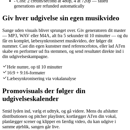
-
Cost:
2 credits/second at 480p, 4 at 720p — failed
generations are refunded automatically
Giv hver udgivelse sin egen musikvideo
Sange uden visuals bliver sprunget over. Giv generatoren dit master
— MP3, WAV eller M4A, alt fra 5 sekunder til 10 minutter — og du
får en komplet, læbesynkroniseret musikvideo, der følger dit
nummer. Cast din egen kunstner med referencefotos, eller lad AI'en
skabe en performer ud fra stemmen, og send resultatet direkte ind i
din udgivelseskampagne.
Hele numre, op til 10 minutter
16:9 + 9:16-formater
Læbesynkronisering via vokalanalyse
Promovisuals der følger din
udgivelseskalender
Smid lyden ind, vælg et udtryk, og gå videre. Mens du afslutter
distributionen og pitcher playlister, kortlægger AI'en din vokal,
planlægger scener og klipper en færdig video, du kan udgive i
samme øjeblik, sangen går live.