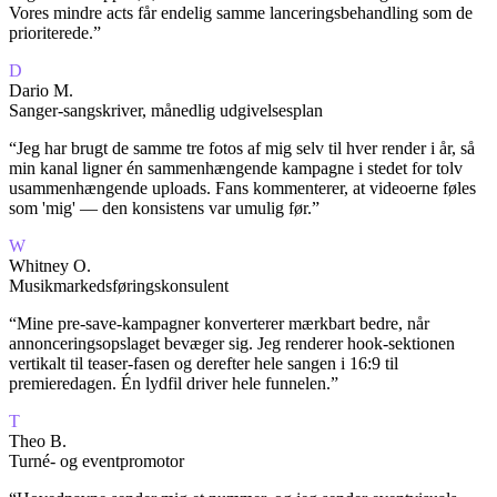
Vores mindre acts får endelig samme lanceringsbehandling som de
prioriterede.
”
D
Dario M.
Sanger-sangskriver, månedlig udgivelsesplan
“
Jeg har brugt de samme tre fotos af mig selv til hver render i år, så
min kanal ligner én sammenhængende kampagne i stedet for tolv
usammenhængende uploads. Fans kommenterer, at videoerne føles
som 'mig' — den konsistens var umulig før.
”
W
Whitney O.
Musikmarkedsføringskonsulent
“
Mine pre-save-kampagner konverterer mærkbart bedre, når
annonceringsopslaget bevæger sig. Jeg renderer hook-sektionen
vertikalt til teaser-fasen og derefter hele sangen i 16:9 til
premieredagen. Én lydfil driver hele funnelen.
”
T
Theo B.
Turné- og eventpromotor