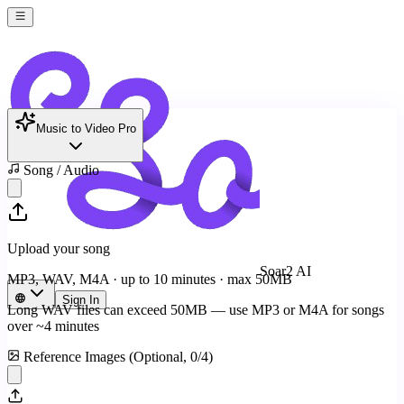
Music to Video Pro
Song / Audio
Upload your song
Soar2 AI
MP3, WAV, M4A · up to 10 minutes · max
50
MB
Sign In
Long WAV files can exceed
50
MB — use MP3 or M4A for songs
over ~4 minutes
Reference Images (Optional,
0
/
4
)