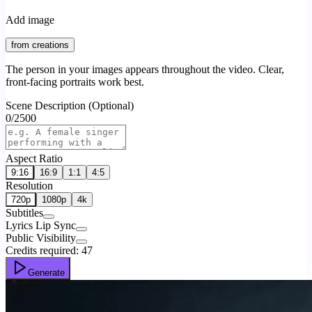
Add image
from creations
The person in your images appears throughout the video. Clear,
front-facing portraits work best.
Scene Description (Optional)
0
/
2500
Aspect Ratio
9:16
16:9
1:1
4:5
Resolution
720p
1080p
4k
Subtitles
Lyrics Lip Sync
Public Visibility
Credits required:
47
Generate