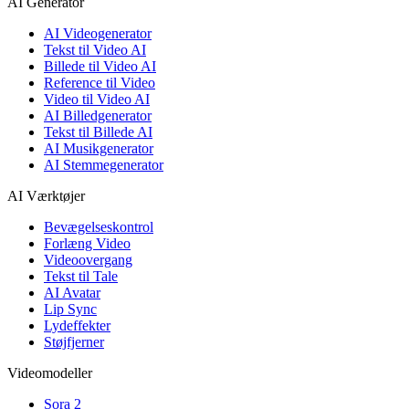
AI Generator
AI Videogenerator
Tekst til Video AI
Billede til Video AI
Reference til Video
Video til Video AI
AI Billedgenerator
Tekst til Billede AI
AI Musikgenerator
AI Stemmegenerator
AI Værktøjer
Bevægelseskontrol
Forlæng Video
Videoovergang
Tekst til Tale
AI Avatar
Lip Sync
Lydeffekter
Støjfjerner
Videomodeller
Sora 2