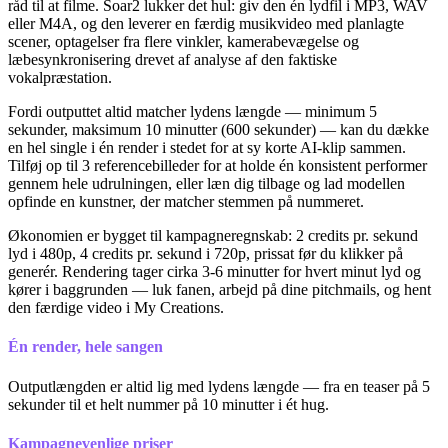
råd til at filme. Soar2 lukker det hul: giv den én lydfil i MP3, WAV
eller M4A, og den leverer en færdig musikvideo med planlagte
scener, optagelser fra flere vinkler, kamerabevægelse og
læbesynkronisering drevet af analyse af den faktiske
vokalpræstation.
Fordi outputtet altid matcher lydens længde — minimum 5
sekunder, maksimum 10 minutter (600 sekunder) — kan du dække
en hel single i én render i stedet for at sy korte AI-klip sammen.
Tilføj op til 3 referencebilleder for at holde én konsistent performer
gennem hele udrulningen, eller læn dig tilbage og lad modellen
opfinde en kunstner, der matcher stemmen på nummeret.
Økonomien er bygget til kampagneregnskab: 2 credits pr. sekund
lyd i 480p, 4 credits pr. sekund i 720p, prissat før du klikker på
generér. Rendering tager cirka 3-6 minutter for hvert minut lyd og
kører i baggrunden — luk fanen, arbejd på dine pitchmails, og hent
den færdige video i My Creations.
Én render, hele sangen
Outputlængden er altid lig med lydens længde — fra en teaser på 5
sekunder til et helt nummer på 10 minutter i ét hug.
Kampagnevenlige priser