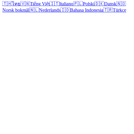
🇹🇭
ไทย
🇻🇳
Tiếng Việt
🇮🇹
Italiano
🇵🇱
Polski
🇩🇰
Dansk
🇳🇴
Norsk bokmål
🇳🇱
Nederlands
🇮🇩
Bahasa Indonesia
🇹🇷
Türkçe