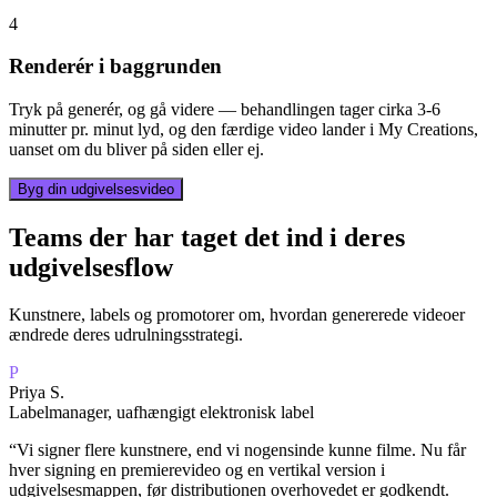
4
Renderér i baggrunden
Tryk på generér, og gå videre — behandlingen tager cirka 3-6
minutter pr. minut lyd, og den færdige video lander i My Creations,
uanset om du bliver på siden eller ej.
Byg din udgivelsesvideo
Teams der har taget det ind i deres
udgivelsesflow
Kunstnere, labels og promotorer om, hvordan genererede videoer
ændrede deres udrulningsstrategi.
P
Priya S.
Labelmanager, uafhængigt elektronisk label
“
Vi signer flere kunstnere, end vi nogensinde kunne filme. Nu får
hver signing en premierevideo og en vertikal version i
udgivelsesmappen, før distributionen overhovedet er godkendt.