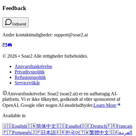
Feedback
Indsend
Andre kontaktmuligheder: support@soar2.ai
© 2026 • Soar2 Alle rettigheder forbeholdes.
Ansvarsfraskrivelse
Privatlivspolitik
Refusionspolitik
Servicevilkår
Ansvarsfraskrivelse: Soar2 (soar2.ai) er en uafhængig AI-
platform. Vi er ikke tilknyttet, godkendt af eller sponsoreret af
OpenAI, Google eller nogen AI-modeludbyder.
Learn More
Available in
🇺🇸
English
🇨🇳
简体中文
🇪🇸
Español
🇩🇪
Deutsch
🇫🇷
Français
🇵🇹
Português
🇯🇵
日本語
🇰🇷
한국어
🇹🇼
繁體中文
🇸🇦
العربية