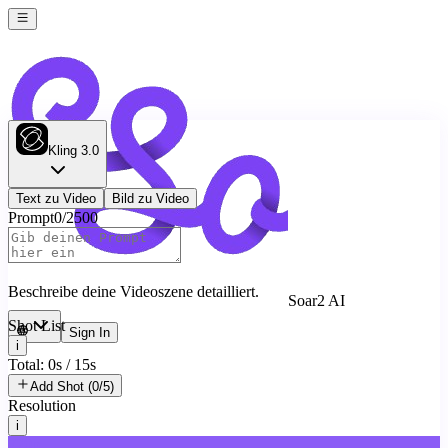
Kling 3.0
Text zu Video
Bild zu Video
Prompt
0
/
2500
Beschreibe deine Videoszene detailliert.
Soar2 AI
Shot List
Sign In
i
Total: 0s / 15s
Add Shot (0/5)
Resolution
i
720p