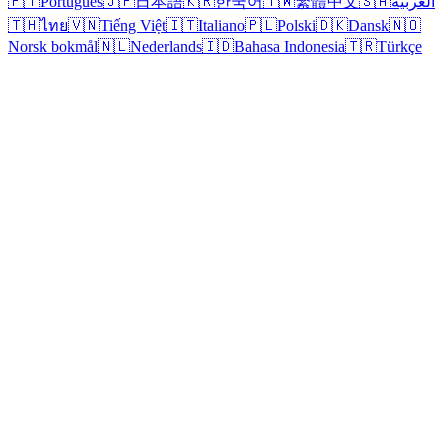
🇵🇹
Português
🇯🇵
日本語
🇰🇷
한국어
🇹🇼
繁體中文
🇸🇦
العربية
🇹🇭
ไทย
🇻🇳
Tiếng Việt
🇮🇹
Italiano
🇵🇱
Polski
🇩🇰
Dansk
🇳🇴
Norsk bokmål
🇳🇱
Nederlands
🇮🇩
Bahasa Indonesia
🇹🇷
Türkçe