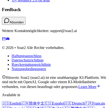
Try seedance 2.0 on artta
Feedback
Absenden
Weitere Kontaktmöglichkeiten: support@soar2.ai
© 2026 • Soar2 Alle Rechte vorbehalten.
Haftungsausschluss
Datenschutzrichtlinie
Rueckerstattungsrichtlinie
Nutzungsbedingungen
Hinweis: Soar2 (soar2.ai) ist eine unabhaengige KI-Plattform. Wir
sind nicht mit OpenAI, Google oder einem KI-Modellanbieter
verbunden, von diesen beauftragt oder gesponsert.
Learn More
Available in
🇺🇸
English
🇨🇳
简体中文
🇪🇸
Español
🇩🇪
Deutsch
🇫🇷
Français