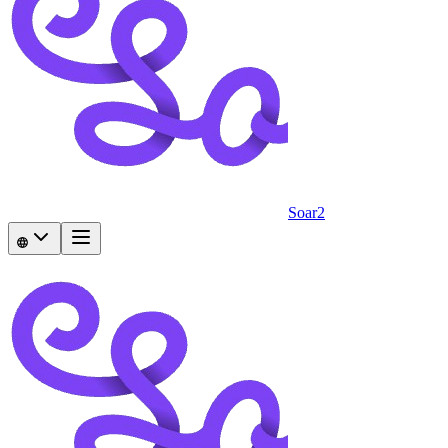
Soar2