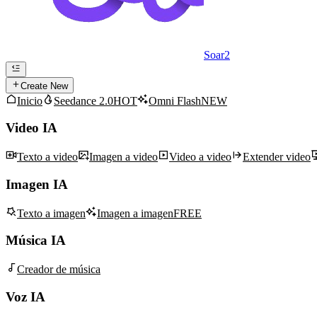
Soar2
Create New
Inicio
Seedance 2.0
HOT
Omni Flash
NEW
Video IA
Texto a video
Imagen a video
Video a video
Extender video
Imagen IA
Texto a imagen
Imagen a imagen
FREE
Música IA
Creador de música
Voz IA