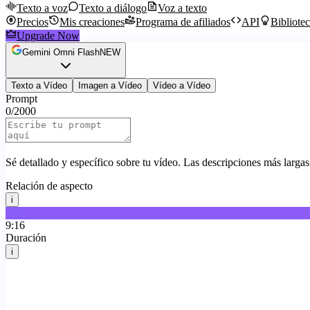
Texto a voz
Texto a diálogo
Voz a texto
Precios
Mis creaciones
Programa de afiliados
API
Bibliote
Upgrade Now
Gemini Omni Flash
NEW
Texto a Vídeo
Imagen a Vídeo
Vídeo a Vídeo
Prompt
0
/
2000
Sé detallado y específico sobre tu vídeo. Las descripciones más larga
Relación de aspecto
i
16:9
9:16
Duración
i