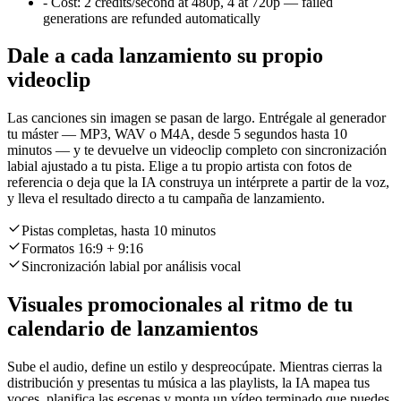
-
Cost:
2 credits/second at 480p, 4 at 720p — failed
generations are refunded automatically
Dale a cada lanzamiento su propio
videoclip
Las canciones sin imagen se pasan de largo. Entrégale al generador
tu máster — MP3, WAV o M4A, desde 5 segundos hasta 10
minutos — y te devuelve un videoclip completo con sincronización
labial ajustado a tu pista. Elige a tu propio artista con fotos de
referencia o deja que la IA construya un intérprete a partir de la voz,
y lleva el resultado directo a tu campaña de lanzamiento.
Pistas completas, hasta 10 minutos
Formatos 16:9 + 9:16
Sincronización labial por análisis vocal
Visuales promocionales al ritmo de tu
calendario de lanzamientos
Sube el audio, define un estilo y despreocúpate. Mientras cierras la
distribución y presentas tu música a las playlists, la IA mapea tus
voces, planifica las escenas y monta un vídeo terminado que puedes