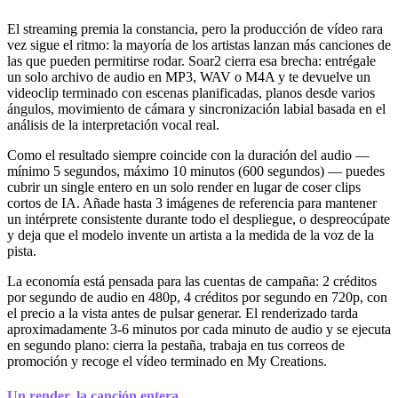
El streaming premia la constancia, pero la producción de vídeo rara
vez sigue el ritmo: la mayoría de los artistas lanzan más canciones de
las que pueden permitirse rodar. Soar2 cierra esa brecha: entrégale
un solo archivo de audio en MP3, WAV o M4A y te devuelve un
videoclip terminado con escenas planificadas, planos desde varios
ángulos, movimiento de cámara y sincronización labial basada en el
análisis de la interpretación vocal real.
Como el resultado siempre coincide con la duración del audio —
mínimo 5 segundos, máximo 10 minutos (600 segundos) — puedes
cubrir un single entero en un solo render en lugar de coser clips
cortos de IA. Añade hasta 3 imágenes de referencia para mantener
un intérprete consistente durante todo el despliegue, o despreocúpate
y deja que el modelo invente un artista a la medida de la voz de la
pista.
La economía está pensada para las cuentas de campaña: 2 créditos
por segundo de audio en 480p, 4 créditos por segundo en 720p, con
el precio a la vista antes de pulsar generar. El renderizado tarda
aproximadamente 3-6 minutos por cada minuto de audio y se ejecuta
en segundo plano: cierra la pestaña, trabaja en tus correos de
promoción y recoge el vídeo terminado en My Creations.
Un render, la canción entera