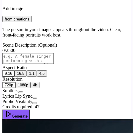
Add image
from creations
The person in your images appears throughout the video. Clear,
front-facing portraits work best.
Scene Description (Optional)
0
/
2500
Aspect Ratio
9:16
16:9
1:1
4:5
Resolution
720p
1080p
4k
Subtitles
Lyrics Lip Sync
Public Visibility
Credits required:
47
Generate