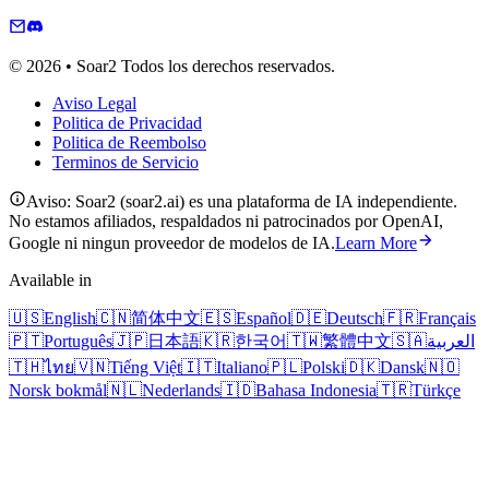
© 2026 • Soar2 Todos los derechos reservados.
Aviso Legal
Politica de Privacidad
Politica de Reembolso
Terminos de Servicio
Aviso: Soar2 (soar2.ai) es una plataforma de IA independiente.
No estamos afiliados, respaldados ni patrocinados por OpenAI,
Google ni ningun proveedor de modelos de IA.
Learn More
Available in
🇺🇸
English
🇨🇳
简体中文
🇪🇸
Español
🇩🇪
Deutsch
🇫🇷
Français
🇵🇹
Português
🇯🇵
日本語
🇰🇷
한국어
🇹🇼
繁體中文
🇸🇦
العربية
🇹🇭
ไทย
🇻🇳
Tiếng Việt
🇮🇹
Italiano
🇵🇱
Polski
🇩🇰
Dansk
🇳🇴
Norsk bokmål
🇳🇱
Nederlands
🇮🇩
Bahasa Indonesia
🇹🇷
Türkçe