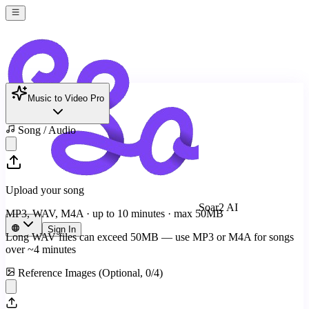
Music to Video Pro
Song / Audio
Upload your song
Soar2 AI
MP3, WAV, M4A · up to 10 minutes · max
50
MB
Sign In
Long WAV files can exceed
50
MB — use MP3 or M4A for songs
over ~4 minutes
Reference Images (Optional,
0
/
4
)