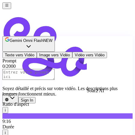
Gemini Omni Flash
NEW
Texte vers Vidéo
Image vers Vidéo
Vidéo vers Vidéo
Prompt
0
/
2000
Soyez détaillé et précis sur votre vidéo. Les descriptions plus
Soar2 AI
longues fonctionnent mieux.
Sign In
Ratio d'aspect
i
16:9
9:16
Durée
i