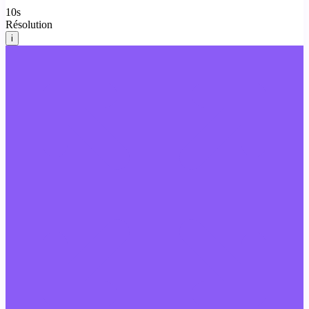
10
s
Résolution
i