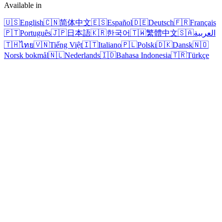
Available in
🇺🇸
English
🇨🇳
简体中文
🇪🇸
Español
🇩🇪
Deutsch
🇫🇷
Français
🇵🇹
Português
🇯🇵
日本語
🇰🇷
한국어
🇹🇼
繁體中文
🇸🇦
العربية
🇹🇭
ไทย
🇻🇳
Tiếng Việt
🇮🇹
Italiano
🇵🇱
Polski
🇩🇰
Dansk
🇳🇴
Norsk bokmål
🇳🇱
Nederlands
🇮🇩
Bahasa Indonesia
🇹🇷
Türkçe