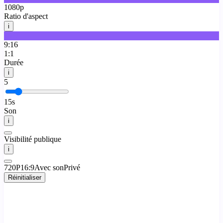
1080p
Ratio d'aspect
i
16:9
9:16
1:1
Durée
i
5
15s
Son
i
Visibilité publique
i
720P
16:9
Avec son
Privé
Réinitialiser