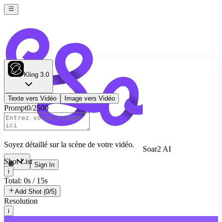
Kling 3.0
Texte vers Vidéo
Image vers Vidéo
Prompt
0
/
2500
Soyez détaillé sur la scène de votre vidéo.
Soar2 AI
Shot List
Sign In
i
Total: 0s / 15s
Add Shot (0/5)
Resolution
i
720p