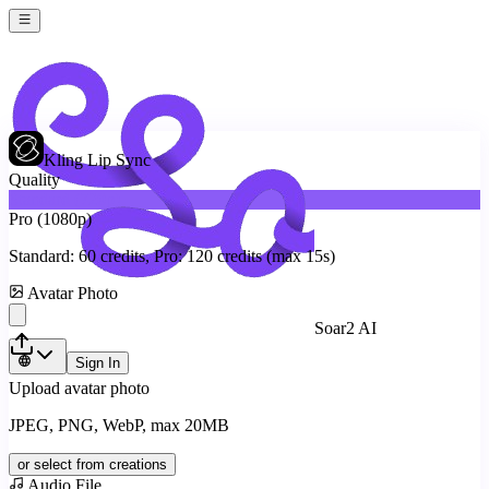
Kling Lip Sync
Quality
Standard (720p)
Pro (1080p)
Standard:
60
credits, Pro:
120
credits (max 15s)
Avatar Photo
Soar2 AI
Sign In
Upload avatar photo
JPEG, PNG, WebP, max 20MB
or select from creations
Audio File