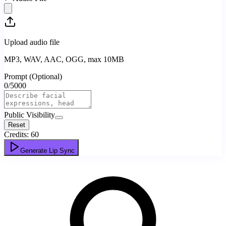
Upload audio file
MP3, WAV, AAC, OGG, max 10MB
Prompt (Optional)
0
/
5000
Public Visibility
Reset
Credits:
60
Generate Lip Sync