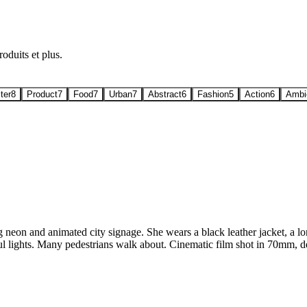
roduits et plus.
ter
8
Product
7
Food
7
Urban
7
Abstract
6
Fashion
5
Action
6
Ambi
eon and animated city signage. She wears a black leather jacket, a lon
rful lights. Many pedestrians walk about. Cinematic film shot in 70mm, de