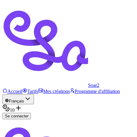
Soar2
Accueil
Tarifs
Mes créations
Programme d'affiliation
Français
10
Se connecter