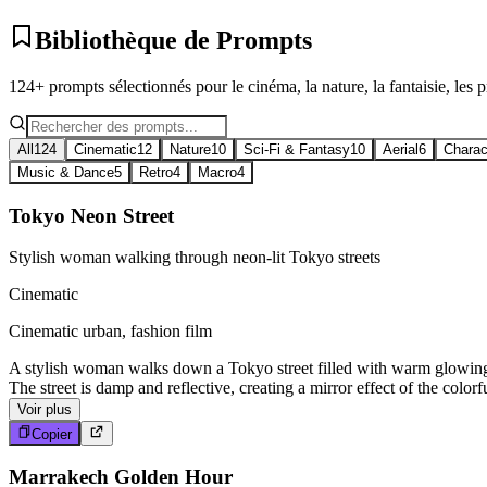
Bibliothèque de Prompts
124+ prompts sélectionnés pour le cinéma, la nature, la fantaisie, les p
All
124
Cinematic
12
Nature
10
Sci-Fi & Fantasy
10
Aerial
6
Charac
Music & Dance
5
Retro
4
Macro
4
Tokyo Neon Street
Stylish woman walking through neon-lit Tokyo streets
Cinematic
Cinematic urban, fashion film
A stylish woman walks down a Tokyo street filled with warm glowing n
The street is damp and reflective, creating a mirror effect of the colo
Voir plus
Copier
Marrakech Golden Hour