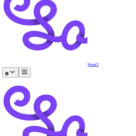
Soar2