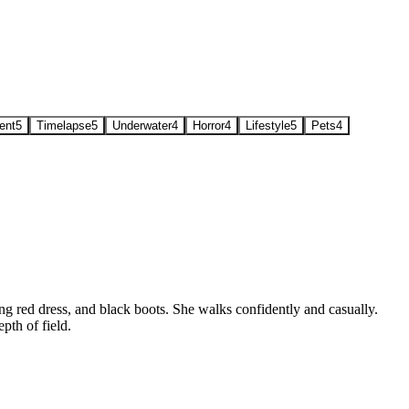
ent
5
Timelapse
5
Underwater
4
Horror
4
Lifestyle
5
Pets
4
g red dress, and black boots. She walks confidently and casually.
pth of field.