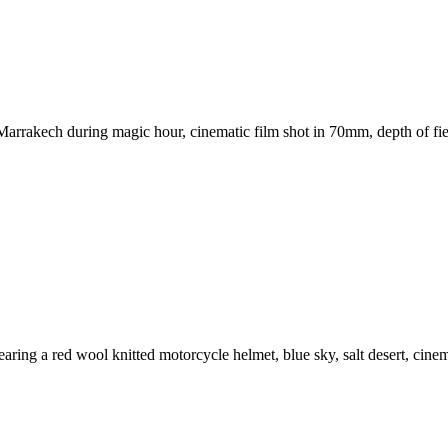
arrakech during magic hour, cinematic film shot in 70mm, depth of fiel
aring a red wool knitted motorcycle helmet, blue sky, salt desert, cinem