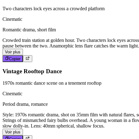
Two characters lock eyes across a crowded platform
Cinematic
Romantic drama, short film
Crowded train station at golden hour. Two characters lock eyes acros
pause between the two. Anamorphic lens flare catches the warm light.
Voir plus
Copier
Vintage Rooftop Dance
1970s romantic dance scene on a tenement rooftop
Cinematic
Period drama, romance
Style: 1970s romantic drama, shot on 35mm film with natural flares, s
Strings of mismatched fairy bulbs overhead. A young woman in a flowi
slow dolly-in. Lens: 40mm spherical, shallow focus.
Voir plus