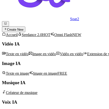
Soar2
Create New
Accueil
Seedance 2.0
HOT
Omni Flash
NEW
Vidéo IA
Texte en vidéo
Image en vidéo
Vidéo en vidéo
Extension de 
Image IA
Texte en image
Image en image
FREE
Musique IA
Créateur de musique
Voix IA