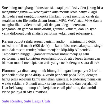
Streaming menghargai konsistensi, tetapi produksi video jarang bisa
mengimbanginya — kebanyakan artis merilis lebih banyak lagu
daripada yang sanggup mereka filmkan. Soar2 menutup celah itu:
serahkan satu file audio dalam format MP3, WAV, atau M4A dan ia
menghasilkan video musik jadi dengan adegan terencana,
pengambilan gambar multi-sudut, gerakan kamera, dan lip sync
yang didorong oleh analisis performa vokal yang sebenarnya.
Karena output selalu sesuai panjang audio — minimum 5 detik,
maksimum 10 menit (600 detik) — kamu bisa mencakup satu single
utuh dalam satu render, bukan menjahit klip-klip AI pendek.
Tambahkan hingga 3 gambar referensi untuk menjaga satu
performer yang konsisten sepanjang rollout, atau lepas tangan dan
biarkan model menciptakan artis yang cocok dengan suara di trek.
Ekonominya dirancang untuk hitung-hitungan kampanye: 2 kredit
per detik audio pada 480p, 4 kredit per detik pada 720p, dengan
harga jelas sebelum kamu menekan generate. Rendering memakan
waktu sekitar 3-6 menit untuk setiap menit audio dan berjalan di
latar belakang — tutup tab, kerjakan email pitch-mu, dan ambil
video jadinya di My Creations.
Satu Render, Satu Lagu Utuh