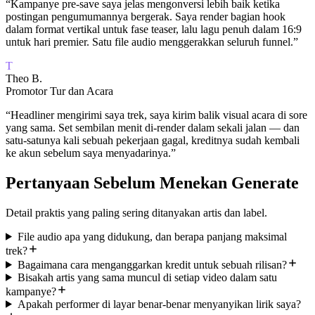
“
Kampanye pre-save saya jelas mengonversi lebih baik ketika
postingan pengumumannya bergerak. Saya render bagian hook
dalam format vertikal untuk fase teaser, lalu lagu penuh dalam 16:9
untuk hari premier. Satu file audio menggerakkan seluruh funnel.
”
T
Theo B.
Promotor Tur dan Acara
“
Headliner mengirimi saya trek, saya kirim balik visual acara di sore
yang sama. Set sembilan menit di-render dalam sekali jalan — dan
satu-satunya kali sebuah pekerjaan gagal, kreditnya sudah kembali
ke akun sebelum saya menyadarinya.
”
Pertanyaan Sebelum Menekan Generate
Detail praktis yang paling sering ditanyakan artis dan label.
File audio apa yang didukung, dan berapa panjang maksimal
trek?
Bagaimana cara menganggarkan kredit untuk sebuah rilisan?
Bisakah artis yang sama muncul di setiap video dalam satu
kampanye?
Apakah performer di layar benar-benar menyanyikan lirik saya?