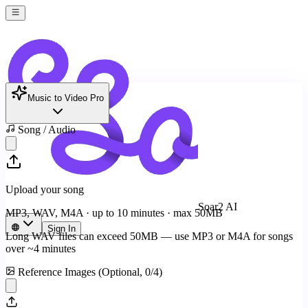
Music to Video Pro
Song / Audio
Upload your song
Soar2 AI
MP3, WAV, M4A · up to 10 minutes · max
50
MB
Sign In
Long WAV files can exceed
50
MB — use MP3 or M4A for songs
over ~4 minutes
Reference Images (Optional,
0
/
4
)