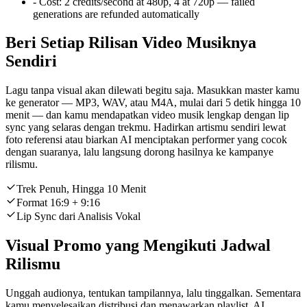
-
Cost:
2 credits/second at 480p, 4 at 720p — failed
generations are refunded automatically
Beri Setiap Rilisan Video Musiknya
Sendiri
Lagu tanpa visual akan dilewati begitu saja. Masukkan master kamu
ke generator — MP3, WAV, atau M4A, mulai dari 5 detik hingga 10
menit — dan kamu mendapatkan video musik lengkap dengan lip
sync yang selaras dengan trekmu. Hadirkan artismu sendiri lewat
foto referensi atau biarkan AI menciptakan performer yang cocok
dengan suaranya, lalu langsung dorong hasilnya ke kampanye
rilismu.
Trek Penuh, Hingga 10 Menit
Format 16:9 + 9:16
Lip Sync dari Analisis Vokal
Visual Promo yang Mengikuti Jadwal
Rilismu
Unggah audionya, tentukan tampilannya, lalu tinggalkan. Sementara
kamu menyelesaikan distribusi dan menawarkan playlist, AI