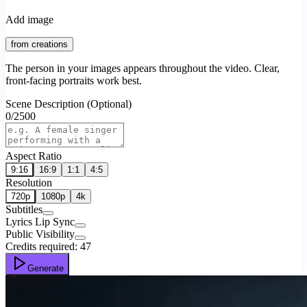
Add image
from creations
The person in your images appears throughout the video. Clear,
front-facing portraits work best.
Scene Description (Optional)
0
/
2500
Aspect Ratio
9:16
16:9
1:1
4:5
Resolution
720p
1080p
4k
Subtitles
Lyrics Lip Sync
Public Visibility
Credits required:
47
Generate