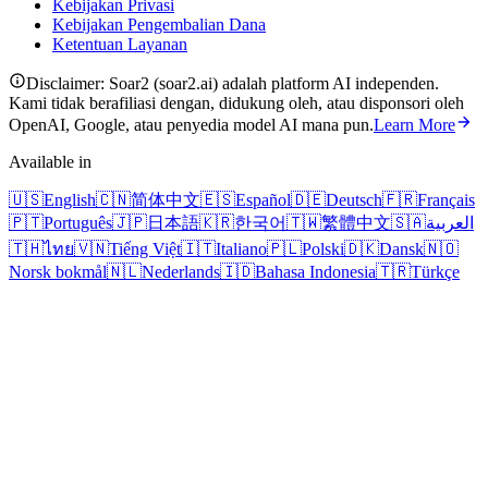
Kebijakan Privasi
Kebijakan Pengembalian Dana
Ketentuan Layanan
Disclaimer: Soar2 (soar2.ai) adalah platform AI independen.
Kami tidak berafiliasi dengan, didukung oleh, atau disponsori oleh
OpenAI, Google, atau penyedia model AI mana pun.
Learn More
Available in
🇺🇸
English
🇨🇳
简体中文
🇪🇸
Español
🇩🇪
Deutsch
🇫🇷
Français
🇵🇹
Português
🇯🇵
日本語
🇰🇷
한국어
🇹🇼
繁體中文
🇸🇦
العربية
🇹🇭
ไทย
🇻🇳
Tiếng Việt
🇮🇹
Italiano
🇵🇱
Polski
🇩🇰
Dansk
🇳🇴
Norsk bokmål
🇳🇱
Nederlands
🇮🇩
Bahasa Indonesia
🇹🇷
Türkçe