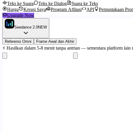
Teks ke Suara
Teks ke Dialog
Suara ke Teks
Harga
Kreasi Saya
Program Afiliasi
API
Perpustakaan Pro
Upgrade Now
Seedance 2.0
NEW
Referensi Omni
Frame Awal dan Akhir
⚡
Hasilkan dalam 5-8 menit tanpa antrian — sementara platform lain