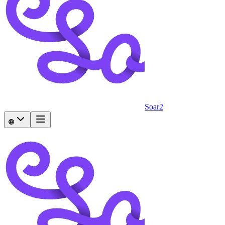
Soar2