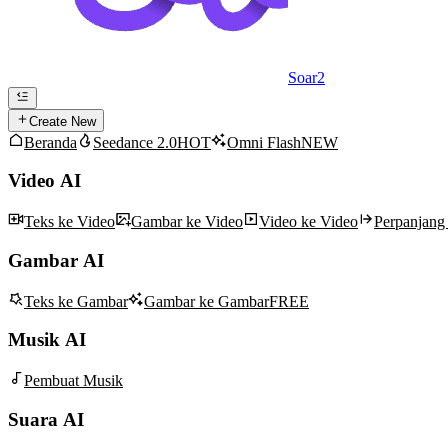
Soar2
Create New
Beranda
Seedance 2.0
HOT
Omni Flash
NEW
Video AI
Teks ke Video
Gambar ke Video
Video ke Video
Perpanjang
Gambar AI
Teks ke Gambar
Gambar ke Gambar
FREE
Musik AI
Pembuat Musik
Suara AI