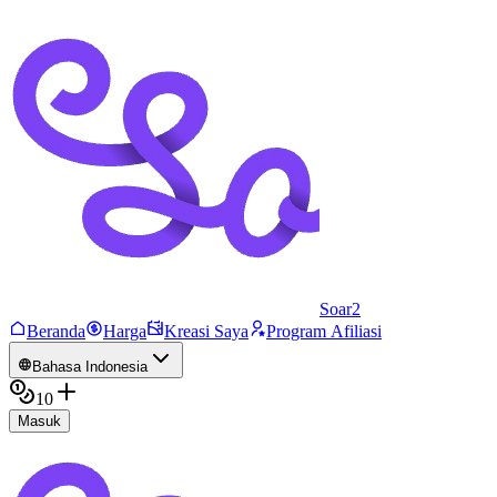
Soar2
Beranda
Harga
Kreasi Saya
Program Afiliasi
Bahasa Indonesia
10
Masuk