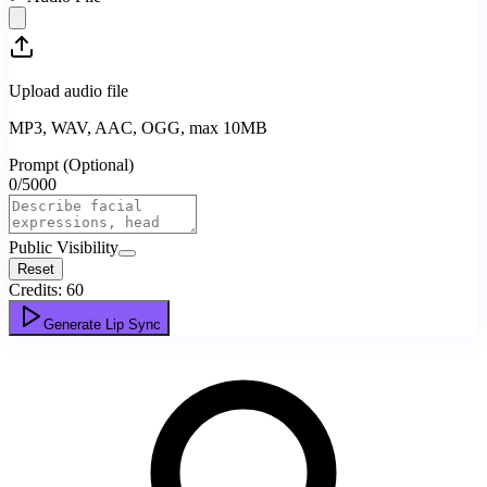
Upload audio file
MP3, WAV, AAC, OGG, max 10MB
Prompt (Optional)
0
/
5000
Public Visibility
Reset
Credits:
60
Generate Lip Sync