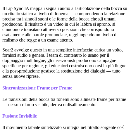
Il Lip Sync IA mappa i segnali audio all'articolazione della bocca su
un ritratto statico a livello di fonema — comprendendo la relazione
precisa tra i singoli suoni e le forme della bocca che gli umani
producono. Il risultato è un video in cui le labbra si aprono, si
chiudono e transitano attraverso posizioni che corrispondono
esattamente alle parole pronunciate, raggiungendo un livello di
realismo che regge a un esame attento.
Soar2 avvolge questo in una semplice interfaccia: carica un volto,
fornisci audio e genera. I team di contenuto lo usano per il
doppiaggio multilingue, gli inserzionisti producono campagne
specifiche per regione, gli educatori costruiscono corsi in più lingue
e la post-produzione gestisce la sostituzione dei dialoghi — tutto
senza nuove riprese.
Sincronizzazione Frame per Frame
Le transizioni della bocca tra fonemi sono allineate frame per frame
— nessun ritardo visibile, deriva o disallineamento.
Fusione Invisibile
Il movimento labiale sintetizzato si integra nel ritratto sorgente così