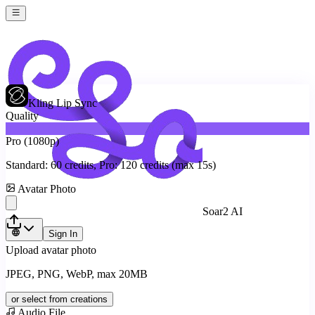
Kling Lip Sync
Quality
Standard (720p)
Pro (1080p)
Standard:
60
credits, Pro:
120
credits (max 15s)
Avatar Photo
Soar2 AI
Sign In
Upload avatar photo
JPEG, PNG, WebP, max 20MB
or select from creations
Audio File