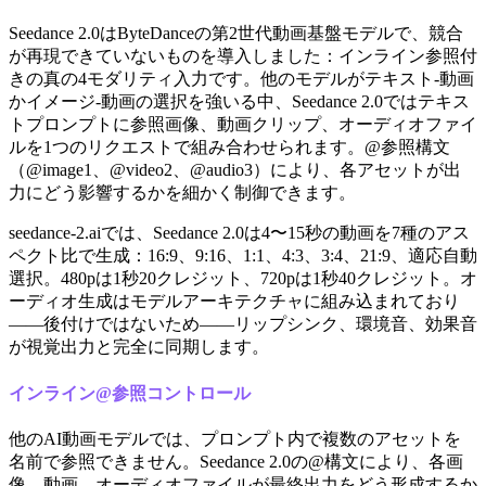
Seedance 2.0はByteDanceの第2世代動画基盤モデルで、競合
が再現できていないものを導入しました：インライン参照付
きの真の4モダリティ入力です。他のモデルがテキスト-動画
かイメージ-動画の選択を強いる中、Seedance 2.0ではテキス
トプロンプトに参照画像、動画クリップ、オーディオファイ
ルを1つのリクエストで組み合わせられます。@参照構文
（@image1、@video2、@audio3）により、各アセットが出
力にどう影響するかを細かく制御できます。
seedance-2.aiでは、Seedance 2.0は4〜15秒の動画を7種のアス
ペクト比で生成：16:9、9:16、1:1、4:3、3:4、21:9、適応自動
選択。480pは1秒20クレジット、720pは1秒40クレジット。オ
ーディオ生成はモデルアーキテクチャに組み込まれており
——後付けではないため——リップシンク、環境音、効果音
が視覚出力と完全に同期します。
インライン@参照コントロール
他のAI動画モデルでは、プロンプト内で複数のアセットを
名前で参照できません。Seedance 2.0の@構文により、各画
像、動画、オーディオファイルが最終出力をどう形成するか