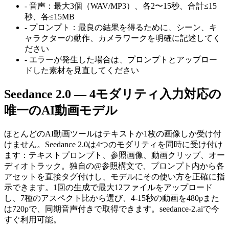
-
音声：最大3個（WAV/MP3）、各2〜15秒、合計≤15
秒、各≤15MB
-
プロンプト：最良の結果を得るために、シーン、キ
ャラクターの動作、カメラワークを明確に記述してく
ださい
-
エラーが発生した場合は、プロンプトとアップロー
ドした素材を見直してください
Seedance 2.0 — 4モダリティ入力対応の
唯一のAI動画モデル
ほとんどのAI動画ツールはテキストか1枚の画像しか受け付
けません。Seedance 2.0は4つのモダリティを同時に受け付け
ます：テキストプロンプト、参照画像、動画クリップ、オー
ディオトラック。独自の@参照構文で、プロンプト内から各
アセットを直接タグ付けし、モデルにその使い方を正確に指
示できます。1回の生成で最大12ファイルをアップロード
し、7種のアスペクト比から選び、4-15秒の動画を480pまた
は720pで、同期音声付きで取得できます。seedance-2.aiで今
すぐ利用可能。