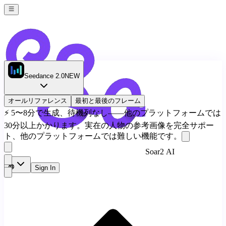
Seedance 2.0
NEW
オールリファレンス
最初と最後のフレーム
⚡
5〜8分で生成、待機列なし——他のプラットフォームでは
30分以上かかります。実在の人物の参考画像を完全サポー
ト、他のプラットフォームでは難しい機能です。
Soar2 AI
Sign In