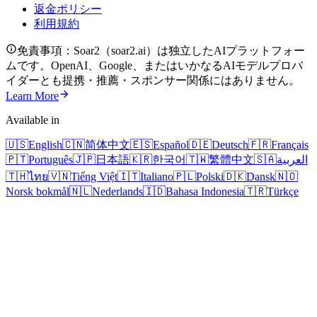
返金ポリシー
利用規約
免責事項：Soar2（soar2.ai）は独立したAIプラットフォー
ムです。OpenAI、Google、またはいかなるAIモデルプロバ
イダーとも提携・推薦・スポンサー関係にはありません。
Learn More
Available in
🇺🇸
English
🇨🇳
简体中文
🇪🇸
Español
🇩🇪
Deutsch
🇫🇷
Français
🇵🇹
Português
🇯🇵
日本語
🇰🇷
한국어
🇹🇼
繁體中文
🇸🇦
العربية
🇹🇭
ไทย
🇻🇳
Tiếng Việt
🇮🇹
Italiano
🇵🇱
Polski
🇩🇰
Dansk
🇳🇴
Norsk bokmål
🇳🇱
Nederlands
🇮🇩
Bahasa Indonesia
🇹🇷
Türkçe