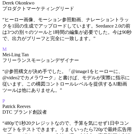
Derek Okonkwo
プロダクトマーケティングリード
“
ヒーロー画像、モーション参照動画、ナレーショントラッ
クを1回の生成でアップロードしています。Seedance 2.0の前
は3つの別々のツールと1時間の編集が必要でした。今は90秒
で、出力がブリーフと完全に一致します。
”
M
Mei-Ling Tan
フリーランスモーションデザイナー
“
@参照構文が決め手でした。「@image1をヒーローに、
@video2でカメラワーク」と書けば、モデルが実際に指示に
従います。この構図コントロールレベルを提供するAI動画
ツールは他にありません。
”
P
Patrick Reeves
DTC ブランド創設者
“
480pで1秒20クレジットなので、予算を気にせず1日中コン
セプトをテストできます。うまくいったら720pで最終広告用