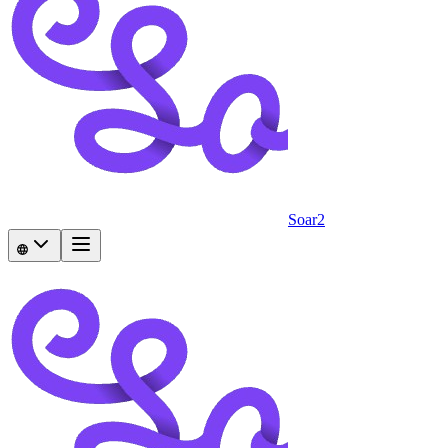
Soar2