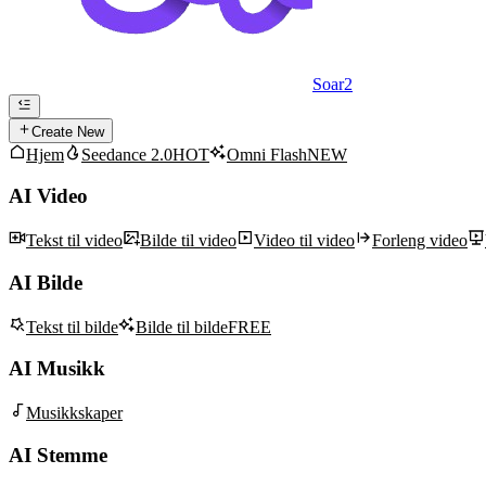
Soar2
Create New
Hjem
Seedance 2.0
HOT
Omni Flash
NEW
AI Video
Tekst til video
Bilde til video
Video til video
Forleng video
AI Bilde
Tekst til bilde
Bilde til bilde
FREE
AI Musikk
Musikkskaper
AI Stemme