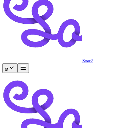
Soar2