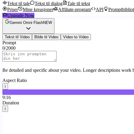
Tekst til tale
Tekst til dialog
Tale til tekst
Priser
Mine kreasjoner
Affiliate-program
API
Promptbiblio
Upgrade Now
Gemini Omni Flash
NEW
Tekst til Video
Bilde til Video
Video to Video
Prompt
0
/
2000
Be detailed and specific about your video. Longer descriptions work b
Aspect Ratio
i
16:9
9:16
Duration
i