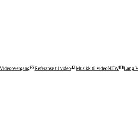
Videoovergang
Referanse til video
Musikk til video
NEW
Lang V