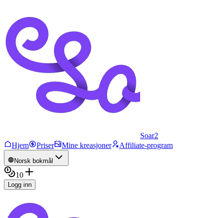
Soar2
Hjem
Priser
Mine kreasjoner
Affiliate-program
Norsk bokmål
10
Logg inn