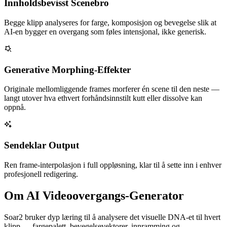
Innholdsbevisst Scenebro
Begge klipp analyseres for farge, komposisjon og bevegelse slik at
AI-en bygger en overgang som føles intensjonal, ikke generisk.
Generative Morphing-Effekter
Originale mellomliggende frames morferer én scene til den neste —
langt utover hva ethvert forhåndsinnstilt kutt eller dissolve kan
oppnå.
Sendeklar Output
Ren frame-interpolasjon i full oppløsning, klar til å sette inn i enhver
profesjonell redigering.
Om AI Videoovergangs-Generator
Soar2 bruker dyp læring til å analysere det visuelle DNA-et til hvert
klipp — fargepalett, bevegelsevektorer, innramming og