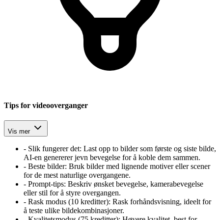
Tips for videooverganger
Vis mer
-
Slik fungerer det: Last opp to bilder som første og siste bilde,
AI-en genererer jevn bevegelse for å koble dem sammen.
-
Beste bilder: Bruk bilder med lignende motiver eller scener
for de mest naturlige overgangene.
-
Prompt-tips: Beskriv ønsket bevegelse, kamerabevegelse
eller stil for å styre overgangen.
-
Rask modus (10 kreditter): Rask forhåndsvisning, ideelt for
å teste ulike bildekombinasjoner.
-
Kvalitetsmodus (75 kreditter): Høyere kvalitet, best for