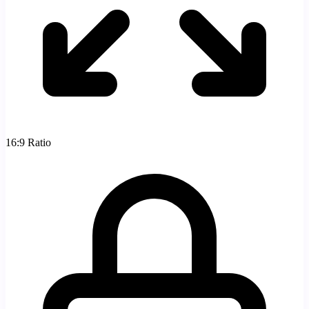
16:9
Ratio