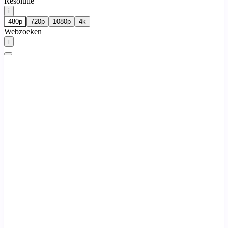
Resolutie
i
480p
720p
1080p
4k
Webzoeken
i