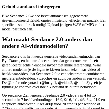
Geluid standaard inbegrepen
Elke Seedance 2.0-video bevat automatisch gegenereerd
gesynchroniseerd geluid: omgevingsgeluid, effecten en muziek. Een
specifieke soundtrack nodig? Upload je eigen WAV of MP3 en het
model past zich aan.
Wat maakt Seedance 2.0 anders dan
andere AI-videomodellen?
Seedance 2.0 is het tweede generatie videofundamentmodel van
ByteDance, en het introduceerde iets dat geen concurrent heeft
gerepliceerd: echte 4-modale invoer met inline referencing. Waar
andere modellen je dwingen te kiezen tussen tekst-naar-video of
beeld-naar-video, laat Seedance 2.0 je een tekstprompt combineren
met referentiebeelden, videoclips en audiobestanden in één verzoek.
De @-referentiesyntaxis (@image1, @video2, @audio3) geeft je
fijnmazige controle over hoe elk bestand de output beïnvloedt.
Op seedance-2.ai genereert Seedance 2.0 video's van 4 tot 15
seconden in 7 beeldverhoudingen: 16:9, 9:16, 1:1, 4:3, 3:4, 21:9 en
adaptieve autoselectie. Kies 480p voor 20 credits per seconde of
720p voor 40 credits per seconde. Audiogeneratie is ingebouwd in