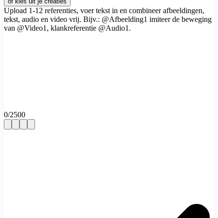
of kies uit je creaties
Upload 1-12 referenties, voer tekst in en combineer afbeeldingen,
tekst, audio en video vrij. Bijv.: @Afbeelding1 imiteer de beweging
van @Video1, klankreferentie @Audio1.
0
/
2500