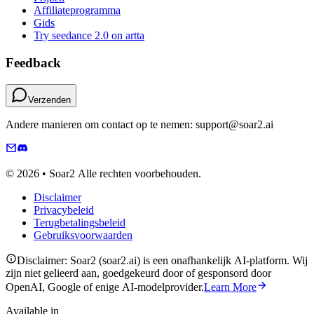
Affiliateprogramma
Gids
Try seedance 2.0 on artta
Feedback
Verzenden
Andere manieren om contact op te nemen: support@soar2.ai
© 2026 • Soar2 Alle rechten voorbehouden.
Disclaimer
Privacybeleid
Terugbetalingsbeleid
Gebruiksvoorwaarden
Disclaimer: Soar2 (soar2.ai) is een onafhankelijk AI-platform. Wij
zijn niet gelieerd aan, goedgekeurd door of gesponsord door
OpenAI, Google of enige AI-modelprovider.
Learn More
Available in