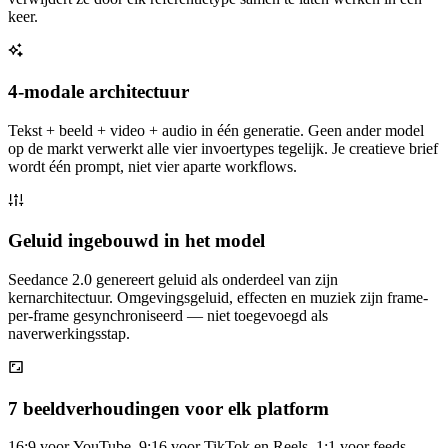
keer.
4-modale architectuur
Tekst + beeld + video + audio in één generatie. Geen ander model
op de markt verwerkt alle vier invoertypes tegelijk. Je creatieve brief
wordt één prompt, niet vier aparte workflows.
Geluid ingebouwd in het model
Seedance 2.0 genereert geluid als onderdeel van zijn
kernarchitectuur. Omgevingsgeluid, effecten en muziek zijn frame-
per-frame gesynchroniseerd — niet toegevoegd als
naverwerkingsstap.
7 beeldverhoudingen voor elk platform
16:9 voor YouTube, 9:16 voor TikTok en Reels, 1:1 voor feeds,