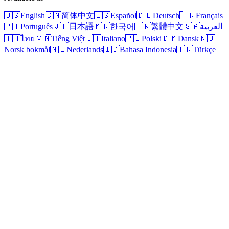
🇺🇸
English
🇨🇳
简体中文
🇪🇸
Español
🇩🇪
Deutsch
🇫🇷
Français
🇵🇹
Português
🇯🇵
日本語
🇰🇷
한국어
🇹🇼
繁體中文
🇸🇦
العربية
🇹🇭
ไทย
🇻🇳
Tiếng Việt
🇮🇹
Italiano
🇵🇱
Polski
🇩🇰
Dansk
🇳🇴
Norsk bokmål
🇳🇱
Nederlands
🇮🇩
Bahasa Indonesia
🇹🇷
Türkçe