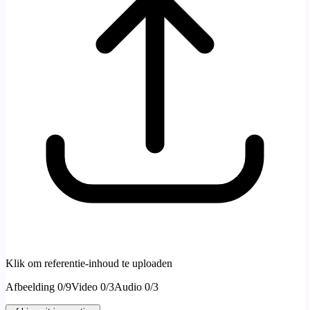
Klik om referentie-inhoud te uploaden
Afbeelding
0
/
9
Video
0
/
3
Audio
0
/
3