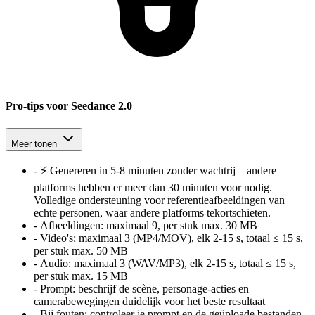
Pro-tips voor Seedance 2.0
Meer tonen
-
⚡ Genereren in 5-8 minuten zonder wachtrij – andere
platforms hebben er meer dan 30 minuten voor nodig.
Volledige ondersteuning voor referentieafbeeldingen van
echte personen, waar andere platforms tekortschieten.
-
Afbeeldingen:
maximaal 9, per stuk max. 30 MB
-
Video's:
maximaal 3 (MP4/MOV), elk 2-15 s, totaal ≤ 15 s,
per stuk max. 50 MB
-
Audio:
maximaal 3 (WAV/MP3), elk 2-15 s, totaal ≤ 15 s,
per stuk max. 15 MB
-
Prompt:
beschrijf de scène, personage-acties en
camerabewegingen duidelijk voor het beste resultaat
-
Bij fouten:
controleer je prompt en de geüploade bestanden