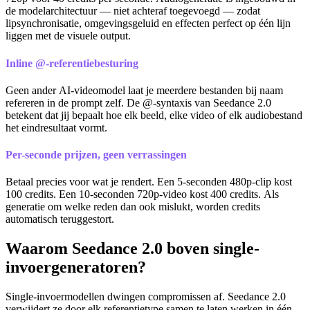
de modelarchitectuur — niet achteraf toegevoegd — zodat
lipsynchronisatie, omgevingsgeluid en effecten perfect op één lijn
liggen met de visuele output.
Inline @-referentiebesturing
Geen ander AI-videomodel laat je meerdere bestanden bij naam
refereren in de prompt zelf. De @-syntaxis van Seedance 2.0
betekent dat jij bepaalt hoe elk beeld, elke video of elk audiobestand
het eindresultaat vormt.
Per-seconde prijzen, geen verrassingen
Betaal precies voor wat je rendert. Een 5-seconden 480p-clip kost
100 credits. Een 10-seconden 720p-video kost 400 credits. Als
generatie om welke reden dan ook mislukt, worden credits
automatisch teruggestort.
Waarom Seedance 2.0 boven single-
invoergeneratoren?
Single-invoermodellen dwingen compromissen af. Seedance 2.0
verwijdert ze door elk referentietype samen te laten werken in één