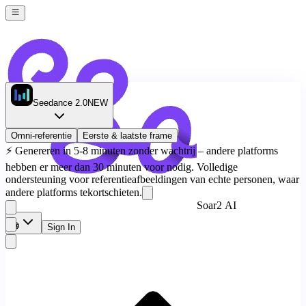
Seedance 2.0
NEW
Omni-referentie
Eerste & laatste frame
⚡
Genereren in 5-8 minuten zonder wachtrij – andere platforms
hebben er meer dan 30 minuten voor nodig. Volledige
ondersteuning voor referentieafbeeldingen van echte personen, waar
andere platforms tekortschieten.
Soar2 AI
Sign In