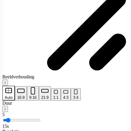
Beeldverhouding
i
Auto
16:9
9:16
21:9
1:1
4:3
3:4
Duur
i
5
15
s