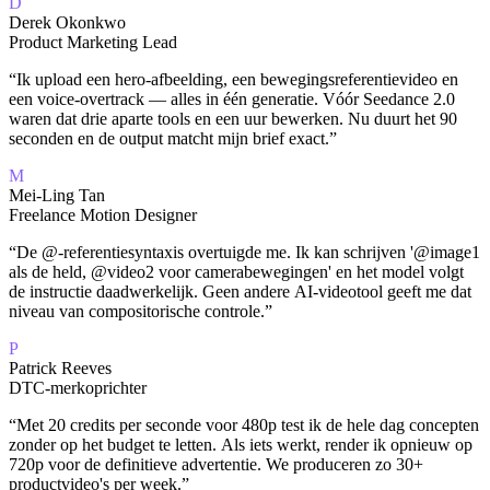
D
Derek Okonkwo
Product Marketing Lead
“
Ik upload een hero-afbeelding, een bewegingsreferentievideo en
een voice-overtrack — alles in één generatie. Vóór Seedance 2.0
waren dat drie aparte tools en een uur bewerken. Nu duurt het 90
seconden en de output matcht mijn brief exact.
”
M
Mei-Ling Tan
Freelance Motion Designer
“
De @-referentiesyntaxis overtuigde me. Ik kan schrijven '@image1
als de held, @video2 voor camerabewegingen' en het model volgt
de instructie daadwerkelijk. Geen andere AI-videotool geeft me dat
niveau van compositorische controle.
”
P
Patrick Reeves
DTC-merkoprichter
“
Met 20 credits per seconde voor 480p test ik de hele dag concepten
zonder op het budget te letten. Als iets werkt, render ik opnieuw op
720p voor de definitieve advertentie. We produceren zo 30+
productvideo's per week.
”