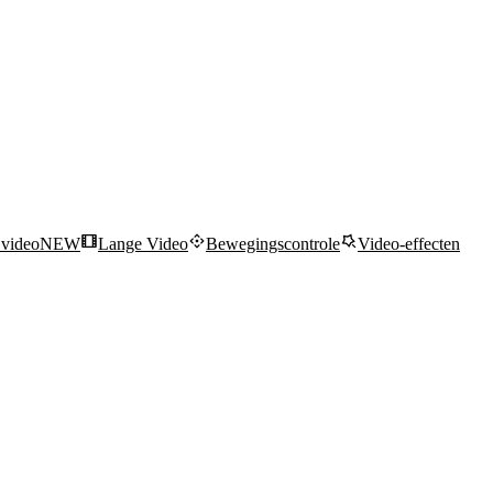
 video
NEW
Lange Video
Bewegingscontrole
Video-effecten