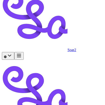
Soar2