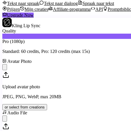
Tekst naar spraak
Tekst naar dialoog
Spraak naar tekst
Prijzen
Mijn creaties
Affiliate-programma
API
Promptbibli
Upgrade Now
Kling Lip Sync
Quality
Standard (720p)
Pro (1080p)
Standard:
60
credits, Pro:
120
credits (max 15s)
Avatar Photo
Upload avatar photo
JPEG, PNG, WebP, max 20MB
or select from creations
Audio File