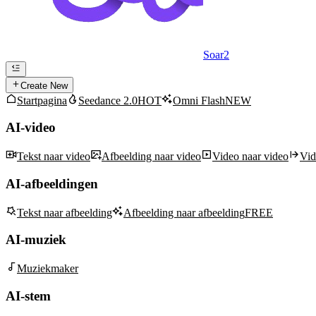
Soar2
Create New
Startpagina
Seedance 2.0
HOT
Omni Flash
NEW
AI-video
Tekst naar video
Afbeelding naar video
Video naar video
Vid
AI-afbeeldingen
Tekst naar afbeelding
Afbeelding naar afbeelding
FREE
AI-muziek
Muziekmaker
AI-stem