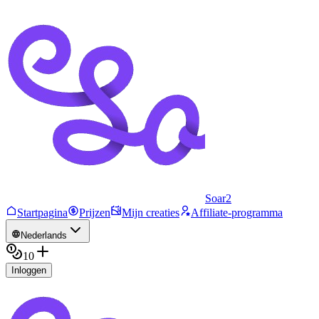
Soar2
Startpagina
Prijzen
Mijn creaties
Affiliate-programma
Nederlands
10
Inloggen