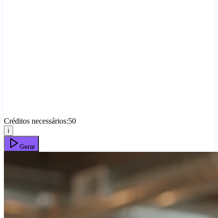
Créditos necessários:
50
i
Gerar