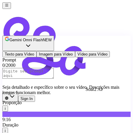
Gemini Omni Flash
NEW
Texto para Vídeo
Imagem para Vídeo
Vídeo para Vídeo
Prompt
0
/
2000
Seja detalhado e específico sobre o seu vídeo. Descrições mais
Soar2 AI
longas funcionam melhor.
Sign In
Proporção
i
16:9
9:16
Duração
i