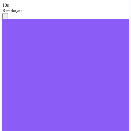
10
s
Resolução
i