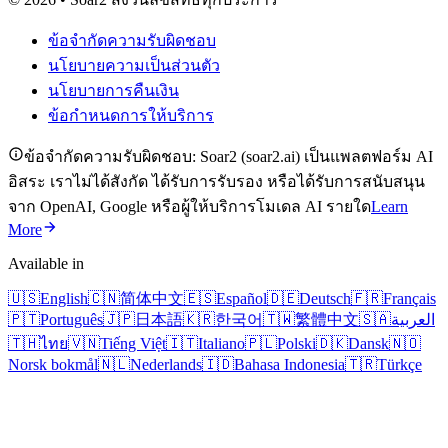
ข้อจำกัดความรับผิดชอบ
นโยบายความเป็นส่วนตัว
นโยบายการคืนเงิน
ข้อกำหนดการให้บริการ
ข้อจำกัดความรับผิดชอบ: Soar2 (soar2.ai) เป็นแพลตฟอร์ม AI
อิสระ เราไม่ได้สังกัด ได้รับการรับรอง หรือได้รับการสนับสนุน
จาก OpenAI, Google หรือผู้ให้บริการโมเดล AI รายใด
Learn
More
Available in
🇺🇸
English
🇨🇳
简体中文
🇪🇸
Español
🇩🇪
Deutsch
🇫🇷
Français
🇵🇹
Português
🇯🇵
日本語
🇰🇷
한국어
🇹🇼
繁體中文
🇸🇦
العربية
🇹🇭
ไทย
🇻🇳
Tiếng Việt
🇮🇹
Italiano
🇵🇱
Polski
🇩🇰
Dansk
🇳🇴
Norsk bokmål
🇳🇱
Nederlands
🇮🇩
Bahasa Indonesia
🇹🇷
Türkçe