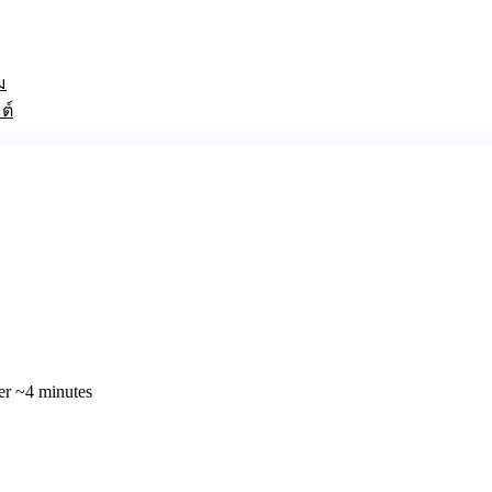
ม
ต์
r ~4 minutes