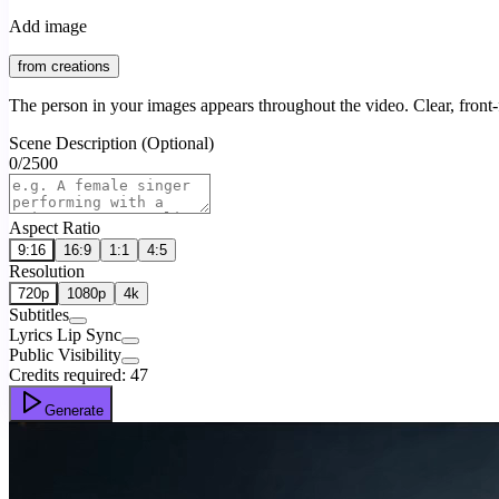
Add image
from creations
The person in your images appears throughout the video. Clear, front-f
Scene Description (Optional)
0
/
2500
Aspect Ratio
9:16
16:9
1:1
4:5
Resolution
720p
1080p
4k
Subtitles
Lyrics Lip Sync
Public Visibility
Credits required:
47
Generate