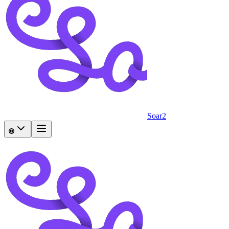
Soar2