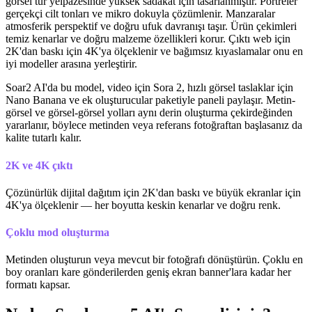
görsel tür yelpazesinde yüksek sadakat için tasarlanmıştır. Portreler
gerçekçi cilt tonları ve mikro dokuyla çözümlenir. Manzaralar
atmosferik perspektif ve doğru ufuk davranışı taşır. Ürün çekimleri
temiz kenarlar ve doğru malzeme özellikleri korur. Çıktı web için
2K'dan baskı için 4K'ya ölçeklenir ve bağımsız kıyaslamalar onu en
iyi modeller arasına yerleştirir.
Soar2 AI'da bu model, video için Sora 2, hızlı görsel taslaklar için
Nano Banana ve ek oluşturucular paketiyle paneli paylaşır. Metin-
görsel ve görsel-görsel yolları aynı derin oluşturma çekirdeğinden
yararlanır, böylece metinden veya referans fotoğraftan başlasanız da
kalite tutarlı kalır.
2K ve 4K çıktı
Çözünürlük dijital dağıtım için 2K'dan baskı ve büyük ekranlar için
4K'ya ölçeklenir — her boyutta keskin kenarlar ve doğru renk.
Çoklu mod oluşturma
Metinden oluşturun veya mevcut bir fotoğrafı dönüştürün. Çoklu en
boy oranları kare gönderilerden geniş ekran banner'lara kadar her
formatı kapsar.