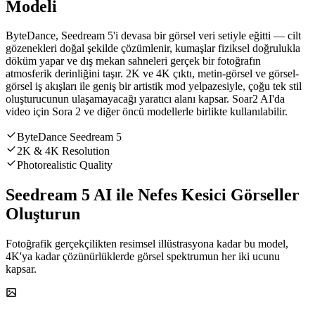
Modeli
ByteDance, Seedream 5'i devasa bir görsel veri setiyle eğitti — cilt
gözenekleri doğal şekilde çözümlenir, kumaşlar fiziksel doğrulukla
döküm yapar ve dış mekan sahneleri gerçek bir fotoğrafın
atmosferik derinliğini taşır. 2K ve 4K çıktı, metin-görsel ve görsel-
görsel iş akışları ile geniş bir artistik mod yelpazesiyle, çoğu tek stil
oluşturucunun ulaşamayacağı yaratıcı alanı kapsar. Soar2 AI'da
video için Sora 2 ve diğer öncü modellerle birlikte kullanılabilir.
ByteDance Seedream 5
2K & 4K Resolution
Photorealistic Quality
Seedream 5 AI ile Nefes Kesici Görseller
Oluşturun
Fotoğrafik gerçekçilikten resimsel illüstrasyona kadar bu model,
4K'ya kadar çözünürlüklerde görsel spektrumun her iki ucunu
kapsar.