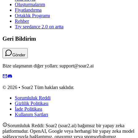
Oluşturmalarım
Fiyatlandırma
Ortaklık Programı
Rehber
Try seedance 2.0 on artta
Geri Bildirim
Gönder
Bize ulaşmanın diğer yolları: support@soar2.ai
© 2026 • Soar2 Tüm hakları saklıdır.
Sorumluluk Reddi
Gizlilik Politikası
İade Politikası
Kullanım Şartları
Sorumluluk Reddi: Soar2 (soar2.ai) bağımsız bir yapay zeka
platformudur. OpenAI, Google veya herhangi bir yapay zeka model
sağlayıcısıyla bağlantımız, onayımız veya sponsorluğumuz