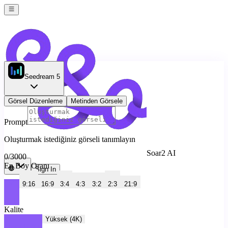
Seedream 5
Görsel Düzenleme
Metinden Görsele
Prompt
Oluşturmak istediğiniz görseli tanımlayın
Soar2 AI
0
/
3000
En Boy Oranı
Sign In
9:16
16:9
3:4
4:3
3:2
2:3
21:9
1:1
Kalite
Yüksek (4K)
Temel (2K)