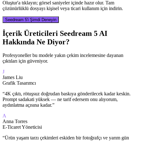
Oluştur'a tıklayın; görsel saniyeler içinde hazır olur. Tam
çözünürlüklü dosyayı kişisel veya ticari kullanım için indirin.
Seedream 5'i Şimdi Deneyin
İçerik Üreticileri Seedream 5 AI
Hakkında Ne Diyor?
Profesyoneller bu modele yakın çekim incelemesine dayanan
çıktıları için güveniyor.
J
James Liu
Grafik Tasarımcı
“
4K çıktı, rötuşsuz doğrudan baskıya gönderilecek kadar keskin.
Prompt sadakati yüksek — ne tarif edersem onu alıyorum,
aydınlatma açısına kadar.
”
A
Anna Torres
E-Ticaret Yöneticisi
“
Ürün yaşam tarzı çekimleri eskiden bir fotoğrafçı ve yarım gün