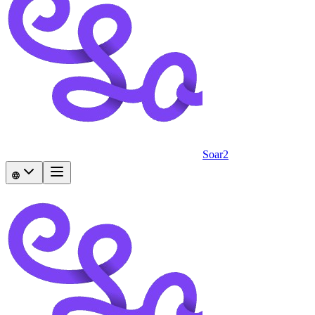
Soar2