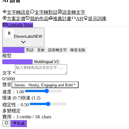
AI 語音
文字轉語音
文字轉對話
語音轉文字
方案定價
我的作品
推薦計畫
API
提示詞庫
Upgrade Now
ElevenLabs
NEW
文字轉語音
對話
音效
語音轉文字
噪音去除
模型
Turbo 2.5 (Fast)
Multilingual V2
文字 *
0
/5000
聲音
James
·
Husky, Engaging and Bold
速度：1.00
慢速 (0.7)
快速 (1.2)
穩定性：0.50
多變
穩定
費用：
3 credits / 1K chars
生成