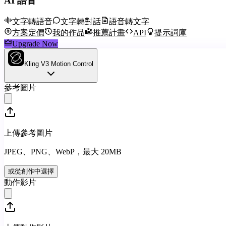
AI 語音
文字轉語音
文字轉對話
語音轉文字
方案定價
我的作品
推薦計畫
API
提示詞庫
Upgrade Now
Kling V3 Motion Control
參考圖片
上傳參考圖片
JPEG、PNG、WebP，最大 20MB
或從創作中選擇
動作影片