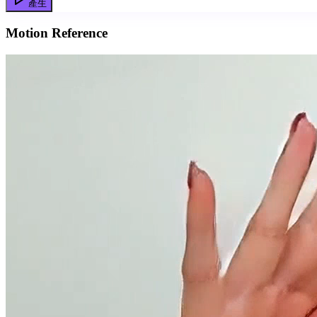
產生
Motion Reference