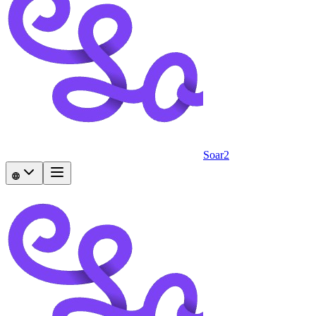
Soar2