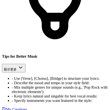
Tips for Better Music
顯示更多
-
Use [Verse], [Chorus], [Bridge] to structure your lyrics
:
-
Describe the mood and tempo in your style field
:
-
Mix multiple genres for unique sounds (e.g., 'Pop Rock with
electronic elements')
:
-
Keep lyrics natural and singable for best vocal results
:
-
Specify instruments you want featured in the style
:
My Creations