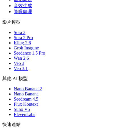
音效生成
降噪處理
影片模型
Sora 2
Sora 2 Pro
Kling 2.6
Grok Imagine
Seedance 1.5 Pro
Wan 2.6
Veo 3
Veo 3.1
其他 AI 模型
Nano Banana 2
Nano Banana
Seedream 4.5
Flux Kontext
Suno V5
ElevenLabs
快速連結