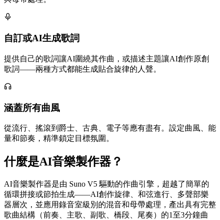
自訂或AI生成歌詞
提供自己的歌詞讓AI圍繞其作曲，或描述主題讓AI創作原創
歌詞——兩種方式都能生成貼合旋律的人聲。
涵蓋所有曲風
從流行、搖滾到爵士、古典、電子等應有盡有。設定曲風、能
量和節奏，精準鎖定目標氛圍。
什麼是AI音樂製作器？
AI音樂製作器是由 Suno V5 驅動的作曲引擎，超越了簡單的
循環拼接或節拍生成——AI創作旋律、和弦進行、多聲部樂
器層次，並應用錄音室級別的混音和母帶處理，產出具有完整
歌曲結構（前奏、主歌、副歌、橋段、尾奏）的1至3分鐘曲