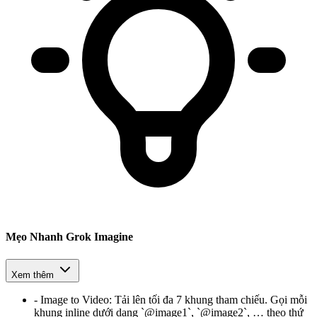
Mẹo Nhanh Grok Imagine
Xem thêm
-
Image to Video
:
Tải lên tối đa 7 khung tham chiếu. Gọi mỗi
khung inline dưới dạng `@image1`, `@image2`, … theo thứ