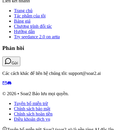
Liên kết nhanh
Trang chủ
Tác phẩm của tôi
Bảng giá
Chương trình đối tác
Hướng dẫn
Try seedance 2.0 on artta
Phản hồi
Gửi
Các cách khác để liên hệ chúng tôi: support@soar2.ai
© 2026 • Soar2 Bảo lưu mọi quyền.
Tuyên bố miễn trừ
Chính sách bảo mật
Chính sách hoàn tiền
Điều khoản dịch vụ
Tuyên bố miễn trừ: Soar2 (soar2.ai) là nền tảng AI độc lập.