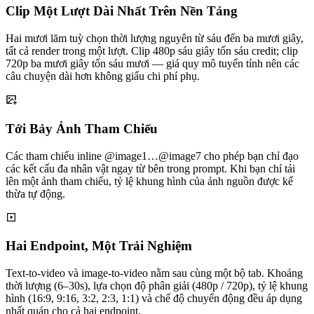
Clip Một Lượt Dài Nhất Trên Nền Tảng
Hai mươi lăm tuỳ chọn thời lượng nguyên từ sáu đến ba mươi giây,
tất cả render trong một lượt. Clip 480p sáu giây tốn sáu credit; clip
720p ba mươi giây tốn sáu mươi — giá quy mô tuyến tính nên các
câu chuyện dài hơn không giấu chi phí phụ.
Tới Bảy Ảnh Tham Chiếu
Các tham chiếu inline @image1…@image7 cho phép bạn chỉ đạo
các kết cấu đa nhân vật ngay từ bên trong prompt. Khi bạn chỉ tải
lên một ảnh tham chiếu, tỷ lệ khung hình của ảnh nguồn được kế
thừa tự động.
Hai Endpoint, Một Trải Nghiệm
Text-to-video và image-to-video nằm sau cùng một bộ tab. Khoảng
thời lượng (6–30s), lựa chọn độ phân giải (480p / 720p), tỷ lệ khung
hình (16:9, 9:16, 3:2, 2:3, 1:1) và chế độ chuyển động đều áp dụng
nhất quán cho cả hai endpoint.