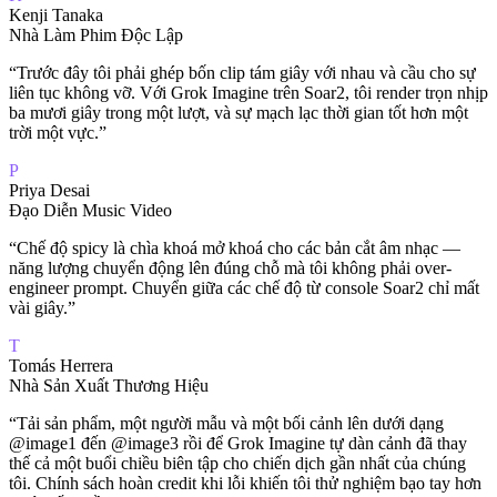
Kenji Tanaka
Nhà Làm Phim Độc Lập
“
Trước đây tôi phải ghép bốn clip tám giây với nhau và cầu cho sự
liên tục không vỡ. Với Grok Imagine trên Soar2, tôi render trọn nhịp
ba mươi giây trong một lượt, và sự mạch lạc thời gian tốt hơn một
trời một vực.
”
P
Priya Desai
Đạo Diễn Music Video
“
Chế độ spicy là chìa khoá mở khoá cho các bản cắt âm nhạc —
năng lượng chuyển động lên đúng chỗ mà tôi không phải over-
engineer prompt. Chuyển giữa các chế độ từ console Soar2 chỉ mất
vài giây.
”
T
Tomás Herrera
Nhà Sản Xuất Thương Hiệu
“
Tải sản phẩm, một người mẫu và một bối cảnh lên dưới dạng
@image1 đến @image3 rồi để Grok Imagine tự dàn cảnh đã thay
thế cả một buổi chiều biên tập cho chiến dịch gần nhất của chúng
tôi. Chính sách hoàn credit khi lỗi khiến tôi thử nghiệm bạo tay hơn