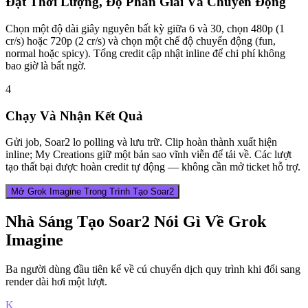
Đặt Thời Lượng, Độ Phân Giải Và Chuyển Động
Chọn một độ dài giây nguyên bất kỳ giữa 6 và 30, chọn 480p (1
cr/s) hoặc 720p (2 cr/s) và chọn một chế độ chuyển động (fun,
normal hoặc spicy). Tổng credit cập nhật inline để chi phí không
bao giờ là bất ngờ.
4
Chạy Và Nhận Kết Quả
Gửi job, Soar2 lo polling và lưu trữ. Clip hoàn thành xuất hiện
inline; My Creations giữ một bản sao vĩnh viễn để tải về. Các lượt
tạo thất bại được hoàn credit tự động — không cần mở ticket hỗ trợ.
Mở Grok Imagine Trong Trình Tạo Soar2
Nhà Sáng Tạo Soar2 Nói Gì Về Grok
Imagine
Ba người dùng đầu tiên kể về cú chuyển dịch quy trình khi đổi sang
render dài hơi một lượt.
K