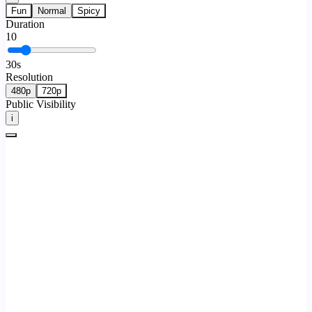
Fun
Normal
Spicy
Duration
10
30
s
Resolution
480p
720p
Public Visibility
i