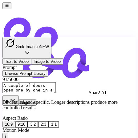
Grok Imagine
NEW
Text to Video
Image to Video
Prompt
Browse Prompt Library
91
/
5000
Soar2 AI
Be detailed and specific. Longer descriptions produce more
Sign In
controlled results.
Aspect Ratio
16:9
9:16
3:2
2:3
1:1
Motion Mode
i