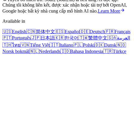
Chúng tôi không liên kết, được xác nhận hoặc tài trợ bởi OpenAI,
Google hoặc bất kỳ nhà cung cấp mô hình AI nào.
Learn More
Available in
🇺🇸
English
🇨🇳
简体中文
🇪🇸
Español
🇩🇪
Deutsch
🇫🇷
Français
🇵🇹
Português
🇯🇵
日本語
🇰🇷
한국어
🇹🇼
繁體中文
🇸🇦
العربية
🇹🇭
ไทย
🇻🇳
Tiếng Việt
🇮🇹
Italiano
🇵🇱
Polski
🇩🇰
Dansk
🇳🇴
Norsk bokmål
🇳🇱
Nederlands
🇮🇩
Bahasa Indonesia
🇹🇷
Türkçe