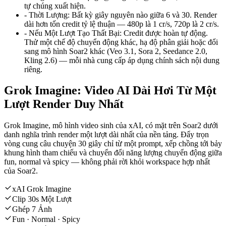
tự chúng xuất hiện.
-
Thời Lượng
:
Bất kỳ giây nguyên nào giữa 6 và 30. Render
dài hơn tốn credit tỷ lệ thuận — 480p là 1 cr/s, 720p là 2 cr/s.
-
Nếu Một Lượt Tạo Thất Bại
:
Credit được hoàn tự động.
Thử một chế độ chuyển động khác, hạ độ phân giải hoặc đổi
sang mô hình Soar2 khác (Veo 3.1, Sora 2, Seedance 2.0,
Kling 2.6) — mỗi nhà cung cấp áp dụng chính sách nội dung
riêng.
Grok Imagine: Video AI Dài Hơi Từ Một
Lượt Render Duy Nhất
Grok Imagine, mô hình video sinh của xAI, có mặt trên Soar2 dưới
danh nghĩa trình render một lượt dài nhất của nền tảng. Đẩy trọn
vòng cung câu chuyện 30 giây chỉ từ một prompt, xếp chồng tới bảy
khung hình tham chiếu và chuyển đổi năng lượng chuyển động giữa
fun, normal và spicy — không phải rời khỏi workspace hợp nhất
của Soar2.
xAI Grok Imagine
Clip 30s Một Lượt
Ghép 7 Ảnh
Fun · Normal · Spicy