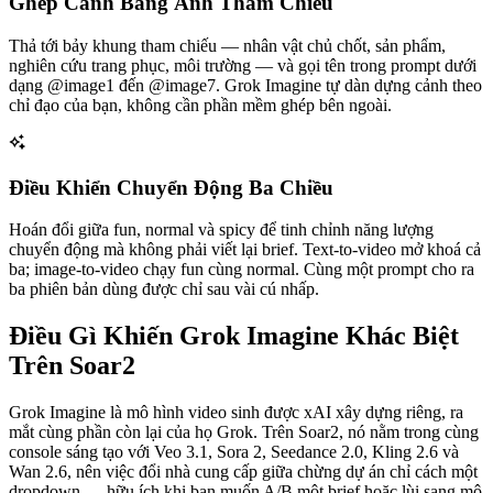
Ghép Cảnh Bằng Ảnh Tham Chiếu
Thả tới bảy khung tham chiếu — nhân vật chủ chốt, sản phẩm,
nghiên cứu trang phục, môi trường — và gọi tên trong prompt dưới
dạng @image1 đến @image7. Grok Imagine tự dàn dựng cảnh theo
chỉ đạo của bạn, không cần phần mềm ghép bên ngoài.
Điều Khiển Chuyển Động Ba Chiều
Hoán đổi giữa fun, normal và spicy để tinh chỉnh năng lượng
chuyển động mà không phải viết lại brief. Text-to-video mở khoá cả
ba; image-to-video chạy fun cùng normal. Cùng một prompt cho ra
ba phiên bản dùng được chỉ sau vài cú nhấp.
Điều Gì Khiến Grok Imagine Khác Biệt
Trên Soar2
Grok Imagine là mô hình video sinh được xAI xây dựng riêng, ra
mắt cùng phần còn lại của họ Grok. Trên Soar2, nó nằm trong cùng
console sáng tạo với Veo 3.1, Sora 2, Seedance 2.0, Kling 2.6 và
Wan 2.6, nên việc đổi nhà cung cấp giữa chừng dự án chỉ cách một
dropdown — hữu ích khi bạn muốn A/B một brief hoặc lùi sang mô