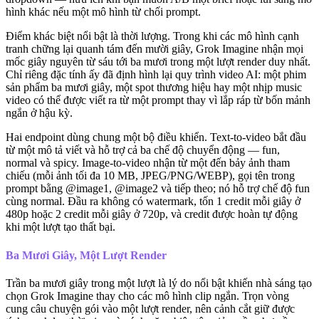
hình khác nếu một mô hình từ chối prompt.
Điểm khác biệt nổi bật là thời lượng. Trong khi các mô hình cạnh
tranh chững lại quanh tám đến mười giây, Grok Imagine nhận mọi
mốc giây nguyên từ sáu tới ba mươi trong một lượt render duy nhất.
Chỉ riêng đặc tính ấy đã định hình lại quy trình video AI: một phim
sản phẩm ba mươi giây, một spot thương hiệu hay một nhịp music
video có thể được viết ra từ một prompt thay vì lắp ráp từ bốn mảnh
ngắn ở hậu kỳ.
Hai endpoint dùng chung một bộ điều khiển. Text-to-video bắt đầu
từ một mô tả viết và hỗ trợ cả ba chế độ chuyển động — fun,
normal và spicy. Image-to-video nhận từ một đến bảy ảnh tham
chiếu (mỗi ảnh tối đa 10 MB, JPEG/PNG/WEBP), gọi tên trong
prompt bằng @image1, @image2 và tiếp theo; nó hỗ trợ chế độ fun
cùng normal. Đầu ra không có watermark, tốn 1 credit mỗi giây ở
480p hoặc 2 credit mỗi giây ở 720p, và credit được hoàn tự động
khi một lượt tạo thất bại.
Ba Mươi Giây, Một Lượt Render
Trần ba mươi giây trong một lượt là lý do nổi bật khiến nhà sáng tạo
chọn Grok Imagine thay cho các mô hình clip ngắn. Trọn vòng
cung câu chuyện gói vào một lượt render, nên cảnh cắt giữ được