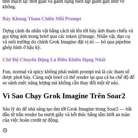
tính mạch lạc thời gian và gánh nặng biên tập giảm gần như về
không.
Bảy Khung Tham Chiếu Mỗi Prompt
Dựng cảnh đa nhân vật bằng cách tải lên tới bảy ảnh tham chiếu và
gọi từng ảnh trong brief qua các token @image. Nhân vật, đạo cụ
và môi trường do chính Grok Imagine đặt vị trí — bỏ qua pipeline
ghép hình ở hậu kỳ.
Chế Độ Chuyển Động Là Điều Khiển Hạng Nhất
Fun, normal và spicy không phải mánh prompt mà là các tham số
được phơi bày. Cùng một brief có thể render lại qua cả ba chế độ để
so sánh mức năng lượng mà không cần thay đổi một từ nào.
Vì Sao Chạy Grok Imagine Trên Soar2
Sáu lý do để nhà sáng tạo tìm tới Grok Imagine trong Soar2 — bắt
đầu từ trần render ba mươi giây và kết thúc bằng tấm lưới an toàn
của việc hoàn credit tự động.