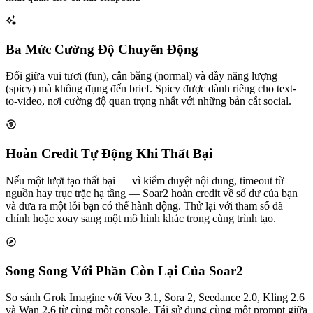
Ba Mức Cường Độ Chuyển Động
Đổi giữa vui tươi (fun), cân bằng (normal) và đầy năng lượng
(spicy) mà không đụng đến brief. Spicy được dành riêng cho text-
to-video, nơi cường độ quan trọng nhất với những bản cắt social.
Hoàn Credit Tự Động Khi Thất Bại
Nếu một lượt tạo thất bại — vì kiểm duyệt nội dung, timeout từ
nguồn hay trục trặc hạ tầng — Soar2 hoàn credit về số dư của bạn
và đưa ra một lỗi bạn có thể hành động. Thử lại với tham số đã
chỉnh hoặc xoay sang một mô hình khác trong cùng trình tạo.
Song Song Với Phần Còn Lại Của Soar2
So sánh Grok Imagine với Veo 3.1, Sora 2, Seedance 2.0, Kling 2.6
và Wan 2.6 từ cùng một console. Tái sử dụng cùng một prompt giữa