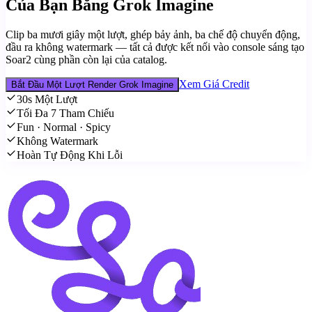
Của Bạn Bằng Grok Imagine
Clip ba mươi giây một lượt, ghép bảy ảnh, ba chế độ chuyển động,
đầu ra không watermark — tất cả được kết nối vào console sáng tạo
Soar2 cùng phần còn lại của catalog.
Xem Giá Credit
Bắt Đầu Một Lượt Render Grok Imagine
30s Một Lượt
Tối Đa 7 Tham Chiếu
Fun · Normal · Spicy
Không Watermark
Hoàn Tự Động Khi Lỗi