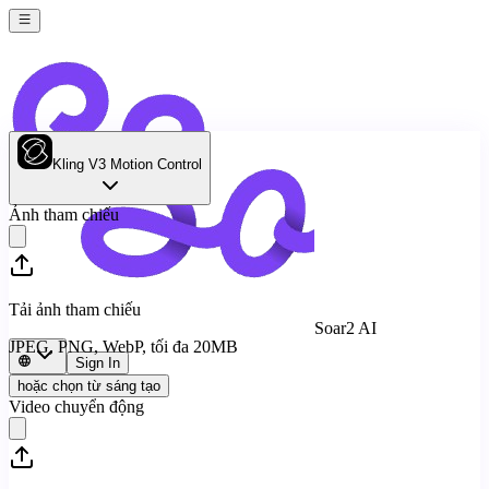
Kling V3 Motion Control
Ảnh tham chiếu
Tải ảnh tham chiếu
Soar2 AI
JPEG, PNG, WebP, tối đa 20MB
Sign In
hoặc chọn từ sáng tạo
Video chuyển động