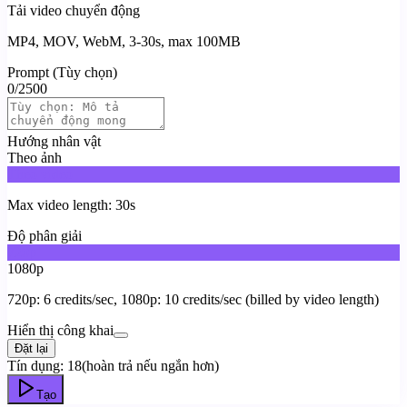
Tải video chuyển động
MP4, MOV, WebM, 3-30s, max 100MB
Prompt (Tùy chọn)
0
/
2500
Hướng nhân vật
Theo ảnh
Theo video
Max video length: 30s
Độ phân giải
720p
1080p
720p: 6 credits/sec, 1080p: 10 credits/sec (billed by video length)
Hiển thị công khai
Đặt lại
Tín dụng:
18
(hoàn trả nếu ngắn hơn)
Tạo