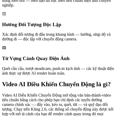
động theo dõi — biên đạo đa trục theo tiêu chuẩn điện ảnh chuyên
nghiệp.
Hướng Đối Tượng Độc Lập
Xác định đối tượng đi đâu trong khung hình — hướng, nhịp độ và
đường đi — độc lập với chuyển động camera.
Từ Vựng Cảnh Quay Điện Ảnh
Quét cần cẩu, trượt steadicam, push-in kịch tính — các kỹ thuật điện
ảnh thực sự được AI render hoàn toàn.
Video AI Điều Khiển Chuyển Động là gì?
Video AI Điều Khiển Chuyển Động mở rộng văn bản-thành-video
tiêu chuẩn bằng cách cho phép bạn chỉ định các tuyến đường
camera chính xác — đẩy vào, kéo ra, quét, tilt — và quỹ đạo đối
tượng. Chạy trên Kling 2.6, các thông số chuyển động này được kết
hợp với mô tả cảnh của bạn để render cảnh quay trong đó mọi