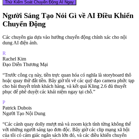
Thử Kiểm Soát Chuyển Động AI Ngay
Người Sáng Tạo Nói Gì về AI Điều Khiển
Chuyển Động
Các chuyên gia dựa vào hướng chuyển động chính xác cho nội
dung AI điện ảnh.
R
Rachel Kim
Đạo Diễn Thương Mại
“
Trước công cụ này, tiền trực quan hóa có nghĩa là storyboard thô
hoặc quay thử đắt tiền. Bây giờ tôi vẽ các quỹ đạo camera phức tạp
cho bài thuyết trình khách hàng, và kết quả Kling 2.6 đủ thuyết
phục để phê duyệt các khái niệm ngay tại chỗ.
”
P
Patrick Dubois
Người Tạo Nội Dung
“
Các cảnh quay dolly mượt mà và zoom kịch tính từng không thể
với những người sáng tạo đơn độc. Bây giờ các clip mạng xã hội
của tôi có cảm giác ngân sách lớn đó, và các điều khiển chuyển