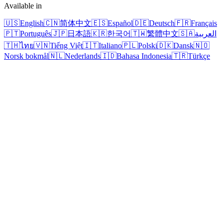
Available in
🇺🇸
English
🇨🇳
简体中文
🇪🇸
Español
🇩🇪
Deutsch
🇫🇷
Français
🇵🇹
Português
🇯🇵
日本語
🇰🇷
한국어
🇹🇼
繁體中文
🇸🇦
العربية
🇹🇭
ไทย
🇻🇳
Tiếng Việt
🇮🇹
Italiano
🇵🇱
Polski
🇩🇰
Dansk
🇳🇴
Norsk bokmål
🇳🇱
Nederlands
🇮🇩
Bahasa Indonesia
🇹🇷
Türkçe