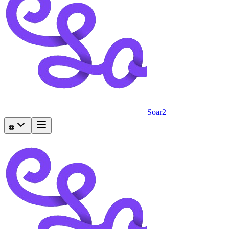
Soar2