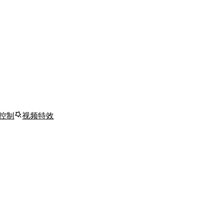
控制
视频特效